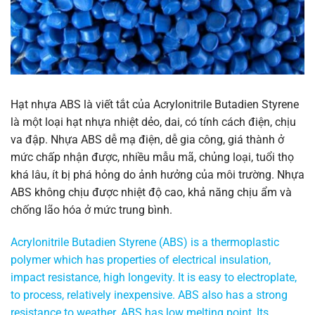
Hạt nhựa ABS là viết tắt của Acrylonitrile Butadien Styrene
là một loại hạt nhựa nhiệt dẻo, dai, có tính cách điện, chịu
va đập. Nhựa ABS dễ mạ điện, dễ gia công, giá thành ở
mức chấp nhận được, nhiều mẫu mã, chủng loại, tuổi thọ
khá lâu, ít bị phá hỏng do ảnh hưởng của môi trường. Nhựa
ABS không chịu được nhiệt độ cao, khả năng chịu ẩm và
chống lão hóa ở mức trung bình.
Acrylonitrile Butadien Styrene (ABS) is a thermoplastic
polymer which has properties of electrical insulation,
impact resistance, high longevity. It is easy to electroplate,
to process, relatively inexpensive. ABS also has a strong
resistance to weather. ABS has low melting point, Its