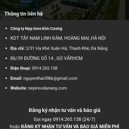
Thông tin liên hệ
Công ty Nẹp Inox Kim Cương
KDT TÂY NAM LINH ĐÀM, HOÀNG MAI ,HÀ NỘI
Địa chỉ:
2/31 Hà Khê Xuân Hà, Thanh Khê, Đà Nẵng
86/39 ĐƯỜNG SỐ 14 , GÒ VẤP,HCM
Điện thoại:
0914.265.138
Email:
nguyenthai39bk@gmail.com
Website:
nepinoxdanang.com
Đăng ký nhận tư vấn và báo giá
Gọi ngay 0914.265.138 (24/7)
hoặc
ĐĂNG KÝ NHẬN TƯ VẤN VÀ BÁO GIÁ MIỄN PHÍ