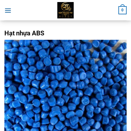
Chuyển
0
đến
nội
dung
Hạt nhựa ABS