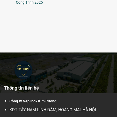
Công Trình 2025
Nẹp Bo Góc Gạch Hà Nội, HCM, Đà Nẵng: Giá Tốt, Chất Lượng Cao Nhập
Khẩu -
Thông tin liên hệ
Công ty Nẹp Inox Kim Cương
KDT TÂY NAM LINH ĐÀM, HOÀNG MAI ,HÀ NỘI