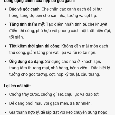
Công dụng chính của nẹp bo góc gạch:
Bảo vệ góc cạnh
: Che chắn các cạnh gạch dễ bị hư
hỏng, tăng độ bền cho sàn nhà, tường và cột trụ.
Tăng tính thẩm mỹ
: Tạo điểm nhấn tinh tế, che khuyết
điểm thi công, phù hợp với phong cách nội thất hiện đại,
tối giản.
Tiết kiệm thời gian thi công
: Không cần mài mòn gạch
thủ công, giảm lãng phí vật liệu và rủi ro tai nạn.
Ứng dụng đa dạng
: Sử dụng cho nhà ở, khách sạn,
trung tâm thương mại, nhà hàng, bệnh viện… Đặc biệt lý
tưởng cho góc tường, cột, hộp kỹ thuật, cầu thang.
Lợi ích nổi bật:
Chống trầy xước, chống gỉ sét, chịu lực va đập tốt.
Dễ dàng phối màu với gạch men, đá tự nhiên.
Giá thành hợp lý, dễ lắp đặt với keo chuyên dụng hoặc