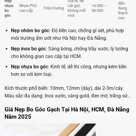
Nẹp
Giá rẻ, dễ
dân
nhựa
Nhựa PVC
cắt gọt,
16.000 –
Tròn/Vuông
dụng,
bo
cao cấp
không mối
50.000
thạch
góc
mọt
cao
Nẹp nhôm bo góc
: Độ bền cao, chống gỉ sét, phù hợp
môi trường ẩm ướt như Hà Nội hay Đà Nẵng.
Nẹp inox bo góc
: Sáng bóng, chống trầy xước, lý tưởng
cho không gian cao cấp tại HCM.
Nẹp nhựa bo góc
: Kinh tế, dễ thi công, nhưng kém bền
hơn so với kim loại.
Kích thước phổ biến: 10mm, 12mm (dày), dài 2-3m/cây.
Màu sắc đa dạng: Inox xước, vàng gold, đen mờ, trắng sứ…
Giá Nẹp Bo Góc Gạch Tại Hà Nội, HCM, Đà Nẵng
Năm 2025