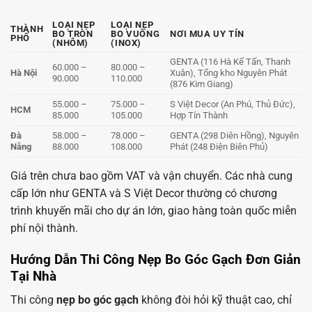
LOẠI NẸP
LOẠI NẸP
THÀNH
BO TRÒN
BO VUÔNG
NƠI MUA UY TÍN
PHỐ
(NHÔM)
(INOX)
GENTA (116 Hà Kế Tấn, Thanh
60.000 –
80.000 –
Hà Nội
Xuân), Tổng kho Nguyên Phát
90.000
110.000
(876 Kim Giang)
55.000 –
75.000 –
S Việt Decor (An Phú, Thủ Đức),
HCM
85.000
105.000
Hợp Tín Thành
Đà
58.000 –
78.000 –
GENTA (298 Diên Hồng), Nguyên
Nẵng
88.000
108.000
Phát (248 Điện Biên Phủ)
Giá trên chưa bao gồm VAT và vận chuyển. Các nhà cung
cấp lớn như GENTA và S Việt Decor thường có chương
trình khuyến mãi cho dự án lớn, giao hàng toàn quốc miễn
phí nội thành.
Hướng Dẫn Thi Công Nẹp Bo Góc Gạch Đơn Giản
Tại Nhà
Thi công
nẹp bo góc gạch
không đòi hỏi kỹ thuật cao, chỉ