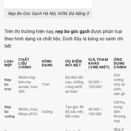
Nẹp Bo Góc Gạch Hà Nội, HCM, Đà Nẵng 3
Trên thị trường hiện nay,
nẹp bo góc gạch
được phân loại
theo hình dạng và chất liệu. Dưới đây là bảng so sánh chi
tiết:
CHẤT
GIÁ THAM
ỨNG
LOẠI
HÌNH
ƯU ĐIỂM
LIỆU
KHẢO
DỤNG
NẸP
DẠNG
NỔI BẬT
CHÍNH
(VNĐ/MÉT)
CHÍNH
Góc
Nhôm hợp
Độ đàn hồi
Nẹp
tường
kim mạ
cao, chống
50.000 –
bo
Tròn
nhà vệ
anode, Inox
cong vênh,
120.000
tròn
sinh,
304
an toàn
sàn gỗ
Cột trụ,
Nẹp
Tạo góc 90
trung
Nhôm, Inox,
40.000 –
bo
Vuông
độ sắc nét,
tâm
Nhựa uPVC
100.000
vuông
bền màu
thương
mại
Nhà ở