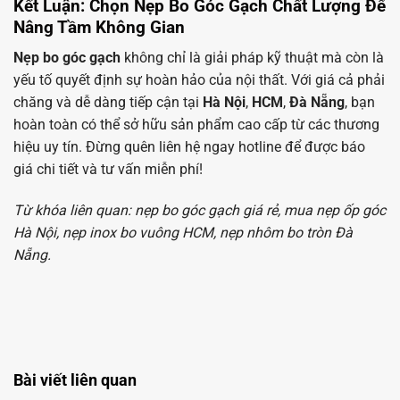
Kết Luận: Chọn Nẹp Bo Góc Gạch Chất Lượng Để
Nâng Tầm Không Gian
Nẹp bo góc gạch
không chỉ là giải pháp kỹ thuật mà còn là
yếu tố quyết định sự hoàn hảo của nội thất. Với giá cả phải
chăng và dễ dàng tiếp cận tại
Hà Nội
,
HCM
,
Đà Nẵng
, bạn
hoàn toàn có thể sở hữu sản phẩm cao cấp từ các thương
hiệu uy tín. Đừng quên liên hệ ngay hotline để được báo
giá chi tiết và tư vấn miễn phí!
Từ khóa liên quan: nẹp bo góc gạch giá rẻ, mua nẹp ốp góc
Hà Nội, nẹp inox bo vuông HCM, nẹp nhôm bo tròn Đà
Nẵng.
Nẹp Bo Góc Gạch Hà Nội, HCM, Đà Nẵng: Giá Tốt, Chất Lượng Cao Nhập
Khẩu -
Bài viết liên quan