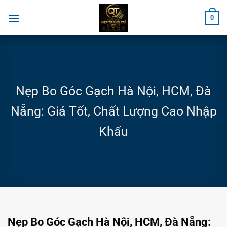
Chuyển
0
đến
nội
dung
Nẹp Bo Góc Gạch Hà Nội, HCM, Đà
Nẵng: Giá Tốt, Chất Lượng Cao Nhập
Khẩu
Nẹp Bo Góc Gạch Hà Nội, HCM, Đà Nẵng: