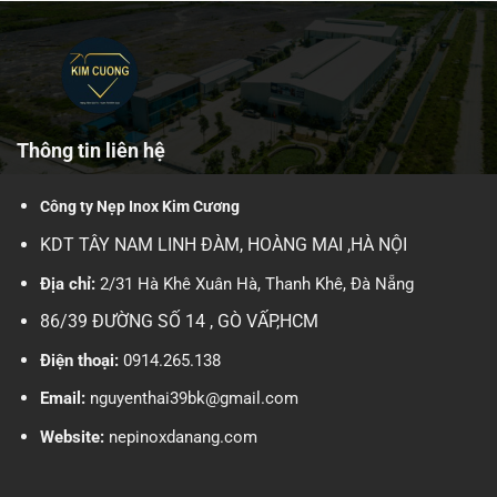
Thông tin liên hệ
Công ty Nẹp Inox Kim Cương
KDT TÂY NAM LINH ĐÀM, HOÀNG MAI ,HÀ NỘI
Địa chỉ:
2/31 Hà Khê Xuân Hà, Thanh Khê, Đà Nẵng
86/39 ĐƯỜNG SỐ 14 , GÒ VẤP,HCM
Điện thoại:
0914.265.138
Email:
nguyenthai39bk@gmail.com
Website:
nepinoxdanang.com