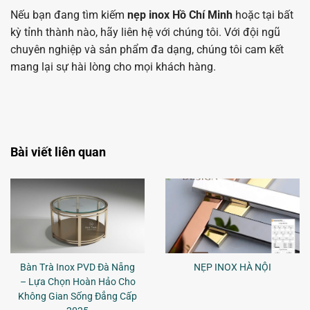
Nếu bạn đang tìm kiếm
nẹp inox Hồ Chí Minh
hoặc tại bất
kỳ tỉnh thành nào, hãy liên hệ với chúng tôi. Với đội ngũ
chuyên nghiệp và sản phẩm đa dạng, chúng tôi cam kết
mang lại sự hài lòng cho mọi khách hàng.
NẸP INOX HỒ CHÍ MINH – GIẢI PHÁP TINH TẾ CHO MỌI CÔNG TRÌNH -
Bài viết liên quan
Bàn Trà Inox PVD Đà Nẵng
NẸP INOX HÀ NỘI
– Lựa Chọn Hoàn Hảo Cho
Không Gian Sống Đẳng Cấp