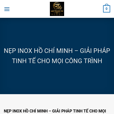
Chuyển
0
đến
nội
dung
NẸP INOX HỒ CHÍ MINH – GIẢI PHÁP
TINH TẾ CHO MỌI CÔNG TRÌNH
NẸP INOX HỒ CHÍ MINH – GIẢI PHÁP TINH TẾ CHO MỌI