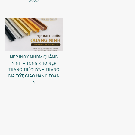
2025
NẸP INOX NHÔM QUẢNG
NINH – TỔNG KHO NẸP
TRANG TRÍ QUỲNH TRANG
GIÁ TỐT, GIAO HÀNG TOÀN
TỈNH
NẸP INOX HỒ CHÍ MINH – GIẢI PHÁP TINH TẾ CHO MỌI CÔNG TRÌNH -