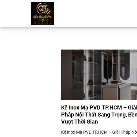
Chuyển
đến
nội
dung
Kệ Inox Mạ PVD TP.HCM – Giả
Pháp Nội Thất Sang Trọng, Bề
Vượt Thời Gian
Kệ Inox Mạ PVD TP.HCM – Giải Pháp Nộ