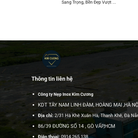
Sang Trọng, Bền Đẹp Vượt ...
Thông tin liên hệ
Công ty Nẹp Inox Kim Cương
KDT TÂY NAM LINH ĐÀM, HOÀNG MAI ,HÀ NỘ
Địa chỉ:
2/31 Hà Khê Xuân Hà, Thanh Khê, Đà Nẵ
86/39 ĐƯỜNG SỐ 14 , GÒ VẤP,HCM
Điện thoại:
0914.265.138