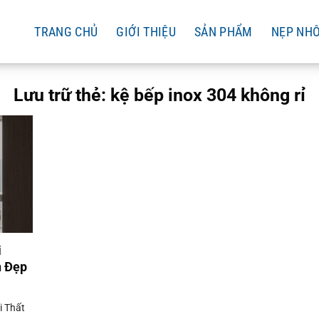
TRANG CHỦ
GIỚI THIỆU
SẢN PHẨM
NẸP NH
Lưu trữ thẻ:
kệ bếp inox 304 không rỉ
i
n Đẹp
i Thất