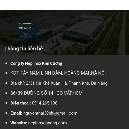
Thông tin liên hệ
Công ty Nẹp Inox Kim Cương
KDT TÂY NAM LINH ĐÀM, HOÀNG MAI ,HÀ NỘI
Địa chỉ:
2/31 Hà Khê Xuân Hà, Thanh Khê, Đà Nẵng
86/39 ĐƯỜNG SỐ 14 , GÒ VẤP,HCM
Điện thoại:
0914.265.138
Email:
nguyenthai39bk@gmail.com
Website:
nepinoxdanang.com