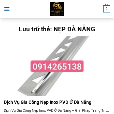
Chuyển
0
đến
nội
dung
Lưu trữ thẻ:
NẸP ĐÀ NẴNG
Dịch Vụ Gia Công Nẹp Inox PVD Ở Đà Nẵng
Dịch Vụ Gia Công Nẹp Inox PVD Ở Đà Nẵng – Giải Pháp Trang Trí ...