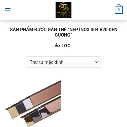
Chuyển
0
đến
nội
dung
SẢN PHẨM ĐƯỢC GẮN THẺ “NẸP INOX 304 V20 ĐEN
GƯƠNG”
LỌC