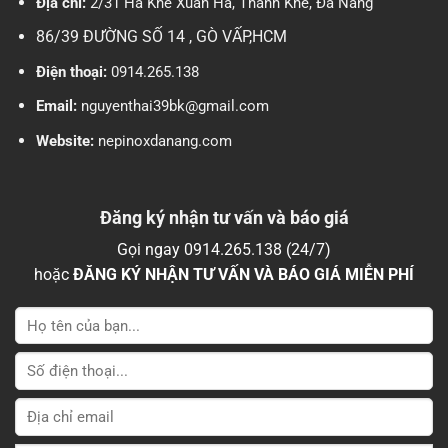
Địa chỉ:
2/31 Hà Khê Xuân Hà, Thanh Khê, Đà Nẵng
86/39 ĐƯỜNG SỐ 14 , GÒ VẤP,HCM
Điện thoại:
0914.265.138
Email:
nguyenthai39bk@gmail.com
Website:
nepinoxdanang.com
Đăng ký nhận tư vấn và báo giá
Gọi ngay 0914.265.138 (24/7)
hoặc
ĐĂNG KÝ NHẬN TƯ VẤN VÀ BÁO GIÁ MIỄN PHÍ