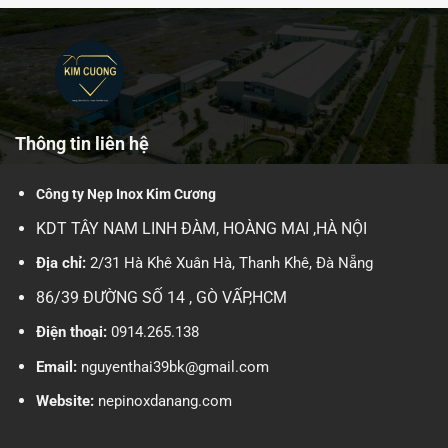
Thông tin liên hệ
Công ty Nẹp Inox Kim Cương
KDT TÂY NAM LINH ĐÀM, HOÀNG MAI ,HÀ NỘI
Địa chỉ:
2/31 Hà Khê Xuân Hà, Thanh Khê, Đà Nẵng
86/39 ĐƯỜNG SỐ 14 , GÒ VẤP,HCM
Điện thoại:
0914.265.138
Email:
nguyenthai39bk@gmail.com
Website:
nepinoxdanang.com