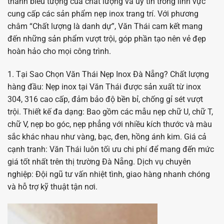
thành biểu tượng của chất lượng và uy tín trong lĩnh vực
cung cấp các sản phẩm nẹp inox trang trí. Với phương
châm “Chất lượng là danh dự”, Văn Thái cam kết mang
đến những sản phẩm vượt trội, góp phần tạo nên vẻ đẹp
hoàn hảo cho mọi công trình.
1. Tại Sao Chọn Văn Thái Nẹp Inox Đà Nẵng? Chất lượng
hàng đầu: Nẹp inox tại Văn Thái được sản xuất từ inox
304, 316 cao cấp, đảm bảo độ bền bỉ, chống gỉ sét vượt
trội. Thiết kế đa dạng: Bao gồm các mẫu nẹp chữ U, chữ T,
chữ V, nẹp bo góc, nẹp phẳng với nhiều kích thước và màu
sắc khác nhau như vàng, bạc, đen, hồng ánh kim. Giá cả
cạnh tranh: Văn Thái luôn tối ưu chi phí để mang đến mức
giá tốt nhất trên thị trường Đà Nẵng. Dịch vụ chuyên
nghiệp: Đội ngũ tư vấn nhiệt tình, giao hàng nhanh chóng
và hỗ trợ kỹ thuật tận nơi.