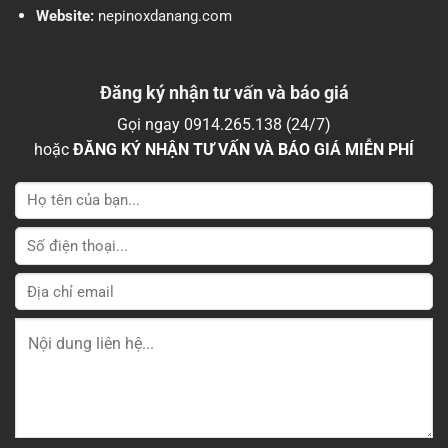
Website:
nepinoxdanang.com
Đăng ký nhận tư vấn và báo giá
Gọi ngay 0914.265.138 (24/7)
hoặc
ĐĂNG KÝ NHẬN TƯ VẤN VÀ BÁO GIÁ MIỄN PHÍ