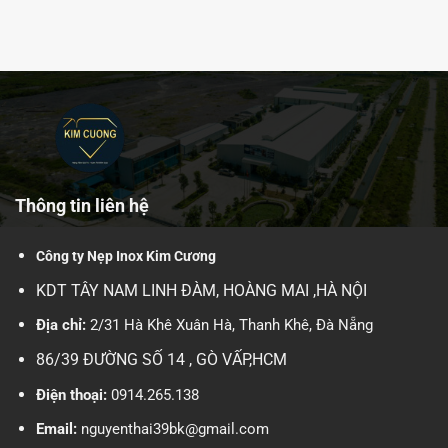
Thông tin liên hệ
Công ty Nẹp Inox Kim Cương
KDT TÂY NAM LINH ĐÀM, HOÀNG MAI ,HÀ NỘI
Địa chỉ:
2/31 Hà Khê Xuân Hà, Thanh Khê, Đà Nẵng
86/39 ĐƯỜNG SỐ 14 , GÒ VẤP,HCM
Điện thoại:
0914.265.138
Email:
nguyenthai39bk@gmail.com