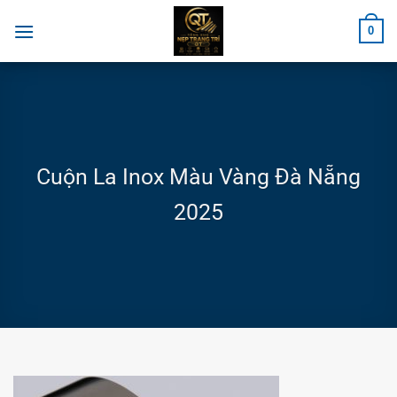
Chuyển
0
đến
nội
dung
Cuộn La Inox Màu Vàng Đà Nẵng
2025