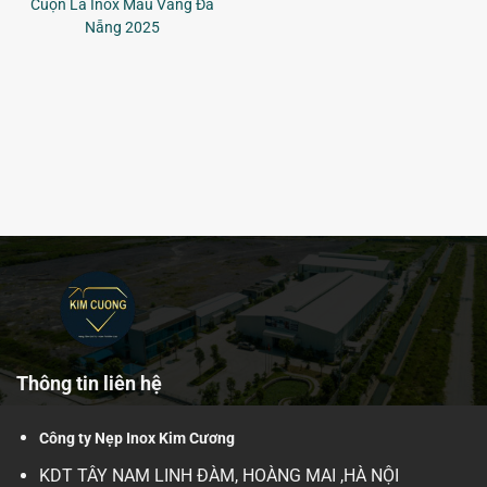
Nẹp Inox U10 Vàng Xước – Phụ Kiện Trang Trí Nội Thất Cao Cấp, Sang
Trọng T -
Thông tin liên hệ
Công ty Nẹp Inox Kim Cương
KDT TÂY NAM LINH ĐÀM, HOÀNG MAI ,HÀ NỘI
Địa chỉ:
2/31 Hà Khê Xuân Hà, Thanh Khê, Đà Nẵng
86/39 ĐƯỜNG SỐ 14 , GÒ VẤP,HCM