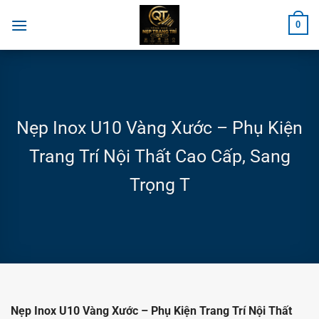
Chuyển
0
đến
nội
dung
Nẹp Inox U10 Vàng Xước – Phụ Kiện
Trang Trí Nội Thất Cao Cấp, Sang
Trọng T
Nẹp Inox U10 Vàng Xước – Phụ Kiện Trang Trí Nội Thất