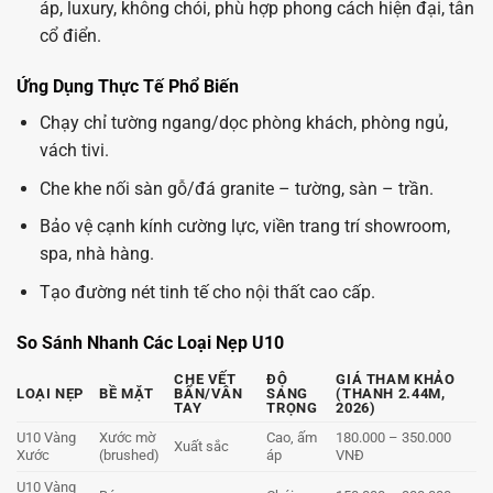
Chạy chỉ tường ngang/dọc phòng khách, phòng ngủ,
vách tivi.
Che khe nối sàn gỗ/đá granite – tường, sàn – trần.
Bảo vệ cạnh kính cường lực, viền trang trí showroom,
spa, nhà hàng.
Tạo đường nét tinh tế cho nội thất cao cấp.
So Sánh Nhanh Các Loại Nẹp U10
CHE VẾT
ĐỘ
GIÁ THAM KHẢO
LOẠI NẸP
BỀ MẶT
BẨN/VÂN
SANG
(THANH 2.44M,
TAY
TRỌNG
2026)
U10 Vàng
Xước mờ
Cao, ấm
180.000 – 350.000
Xuất sắc
Xước
(brushed)
áp
VNĐ
U10 Vàng
Bóng
Chói,
150.000 – 300.000
Bóng
Trung bình
loáng
glamour
VNĐ
Gương
Xước
U10 Rose
Ấm áp,
200.000 – 380.000
hồng
Tốt
Gold Xước
nữ tính
VNĐ
vàng