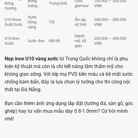
Mạnh
U10 Đen
220.000 – 400.000
Xước đen
Rất tốt
mẽ, tối
Xước
VNĐ
giản
Nẹp inox U10 vàng xước
từ Trung Quốc không chỉ là phụ
kiện kỹ thuật mà còn là chi tiết nâng tầm thẩm mỹ cho
không gian sống. Với lớp mạ PVD bền màu và bề mặt xước
chống bám bẩn, đây là lựa chọn lý tưởng cho thi công nội
thất tại Đà Nẵng.
Bạn cần thêm ảnh ứng dụng lắp đặt (tường đá, sàn gỗ, góc
ghép) hay tư vấn mua mẫu dày 0.8-1.0mm? Cứ hỏi mình
nhé!
Nẹp Inox U10 Vàng Xước – Phụ Kiện Trang Trí Nội Thất Cao Cấp, Sang
Trọng T -
Bài viết liên quan