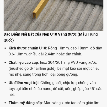
Đặc Điểm Nổi Bật Của Nẹp U10 Vàng Xước (Mẫu Trung
Quốc)
Kích thước chuẩn U10
: Rộng 10mm, cao 10mm, độ dày
0.6-1.0mm, chiều dài 2.44m hoặc tùy chỉnh.
Chất liệu cao cấp
: Inox 304/201, mạ PVD vàng xước
(brushed gold/hairline gold), bề mặt kéo sợi một chiều
mờ nhẹ, sang trọng hơn loại bóng gương.
Ưu điểm vượt trội
: Chống gỉ sét, chịu lực, chống vân
tay/bụi bẩn nhờ lớp nano, dễ cắt, uốn, ghép góc 45° sắc
nét.
Thẩm mỹ đẳng cấp
: Màu vàng xước tạo cảm giác ấm
áp, luxury, không chói, phù hợp phong cách hiện đại, tân
cổ điển.
Ứng Dụng Thực Tế Phổ Biến